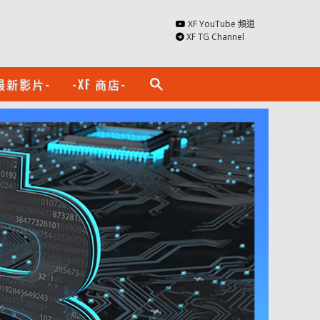
XF YouTube 頻道
XF TG Channel
最新影片-
-XF 商店-
search