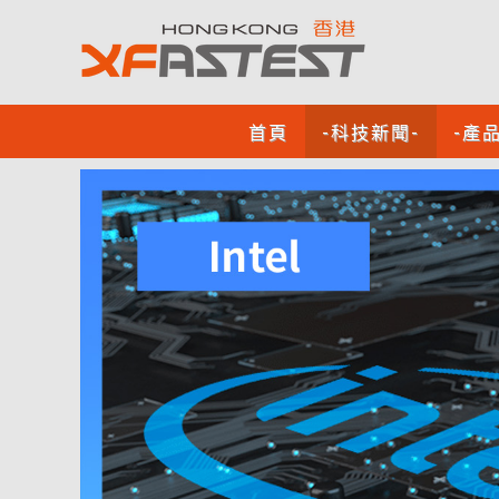
首頁
-科技新聞-
-產