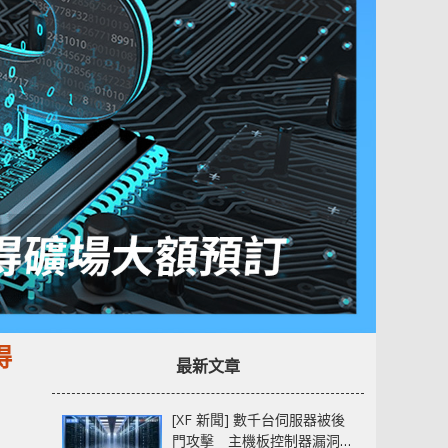
得
最新文章
[XF 新聞] 數千台伺服器被後
門攻擊 主機板控制器漏洞部