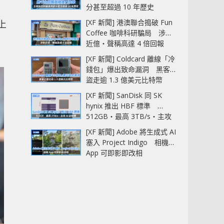
分甚至超過 10 年歷史
[XF 新聞] 港澳聯合搗破 Fun
上
Coffee 咖啡科研騙局 涉款
近億‧聲稱高達 4 倍回報
[XF 新聞] Coldcard 離線「冷
錢包」爆出致命漏洞 黑客已
盜走逾 1.3 億美元比特幣
[XF 新聞] SanDisk 同 SK
hynix 推出 HBF 標準
512GB‧最高 3TB/s‧主攻
AI 記憶體
[XF 新聞] Adobe 將生成式 AI
塞入 Project Indigo 相機
App 可即影即改相