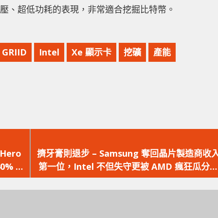
 擁有超低電壓、超低功耗的表現，非常適合挖掘比特幣。
GRIID
Intel
Xe 顯示卡
挖礦
產能
下
一
Hero
擠牙膏則退步 – Samsung 奪回晶片製造商收
篇
0% 續
第一位，Intel 不但失守更被 AMD 瘋狂瓜分
文
佔
章：