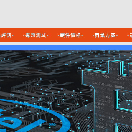
品評測-
-專題測試-
-硬件價格-
-商業方案-
-