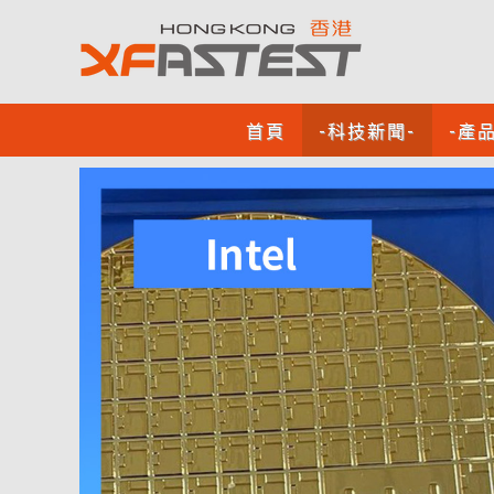
首頁
-科技新聞-
-產