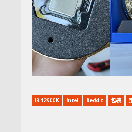
i9 12900K
Intel
Reddit
包裝