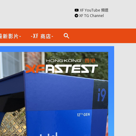
XF YouTube 頻道
XF TG Channel
最新影片-
-XF 商店-
search