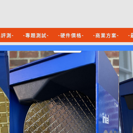
品評測-
-專題測試-
-硬件價格-
-商業方案-
-