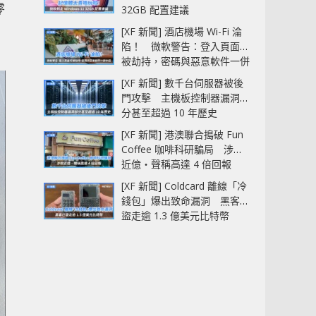
零
32GB 配置建議
[XF 新聞] 酒店機場 Wi-Fi 淪
陷！ 微軟警告：登入頁面可
被劫持，密碼與惡意軟件一併
中招
[XF 新聞] 數千台伺服器被後
門攻擊 主機板控制器漏洞部
分甚至超過 10 年歷史
[XF 新聞] 港澳聯合搗破 Fun
Coffee 咖啡科研騙局 涉款
近億‧聲稱高達 4 倍回報
[XF 新聞] Coldcard 離線「冷
錢包」爆出致命漏洞 黑客已
盜走逾 1.3 億美元比特幣