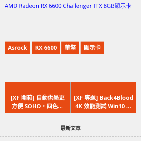
AMD Radeon RX 6600 Challenger ITX 8GB顯示卡
Asrock
RX 6600
華擎
顯示卡
上
下
一
一
[XF 開箱] 自動供墨更
[XF 專題] Back4Blood
篇
篇
方便 SOHO‧四色打
4K 效能測試 Win10 vs
文
文
印‧掃描‧無線打印
Win11‧一招提升
章：
章：
HP Smart Tank 750
Win11 效能
最新文章