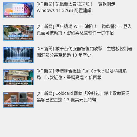
[XF 新聞] 記憶體太貴唔玩啦！ 微軟刪走
Windows 11 32GB 配置建議
[XF 新聞] 酒店機場 Wi-Fi 淪陷！ 微軟警告：登入
頁面可被劫持，密碼與惡意軟件一併中招
[XF 新聞] 數千台伺服器被後門攻擊 主機板控制器
漏洞部分甚至超過 10 年歷史
[XF 新聞] 港澳聯合搗破 Fun Coffee 咖啡科研騙
局 涉款近億‧聲稱高達 4 倍回報
[XF 新聞] Coldcard 離線「冷錢包」爆出致命漏洞
黑客已盜走逾 1.3 億美元比特幣