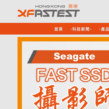
首頁
-科技新聞-
-產