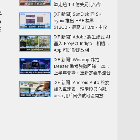
盜走逾 1.3 億美元比特幣
更
[XF 新聞] SanDisk 同 SK
為
hynix 推出 HBF 標準
512GB‧最高 3TB/s‧主攻
來
AI 記憶體
[XF 新聞] Adobe 將生成式 AI
塞入 Project Indigo 相機
App 可即影即改相
[XF 新聞] Winamp 夥拍
Deezer 準備強勢回歸 2027
上半年登場‧重新定義串流音
樂播放器
[XF 新聞] Android Auto 終於
加入車速表 現階段只向部分
beta 用戶同少數地區開放