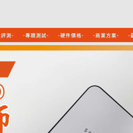
品評測-
-專題測試-
-硬件價格-
-商業方案-
-