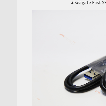
▲Seagate Fas