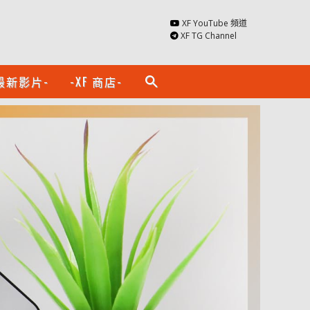
XF YouTube 頻道
XF TG Channel
最新影片-
-XF 商店-
search