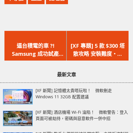
上
下
一
一
逼台積電的車 ?!
[XF 專題] 5 款 $300 塔
篇
篇
Samsung 成功試產
散攻略 安裝難度‧風
文
文
3nm GAA 晶片，邁出
扇‧散熱效能全面測試
章：
章：
重要一步
最新文章
[XF 新聞] 記憶體太貴唔玩啦！ 微軟刪走
Windows 11 32GB 配置建議
[XF 新聞] 酒店機場 Wi-Fi 淪陷！ 微軟警告：登入
頁面可被劫持，密碼與惡意軟件一併中招