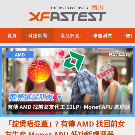
首頁
-科技新聞-
-產品評測-
-專題測試-
-硬
「掟煲唔掟蓋」? 有傳 AMD 找回前女
友生產 Monet APU 低功耗處理器