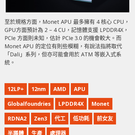
至於規格方面，Monet APU 最多擁有 4 核心 CPU，
GPU方面預計為 2 – 4 CU，記憶體支援 LPDDR4X，
PCIe 方面則未知，估計 PCIe 3.0 的機會較大。而
Monet APU 的定位有則些模糊，有說法指將取代
「Dali」系列，但亦可能會用於 ATM 等嵌入式系
統。
12LP+
12nm
AMD
APU
Globalfoundries
LPDDR4X
Monet
RDNA2
Zen3
代工
低功耗
前女友
半導體
生產
處理器