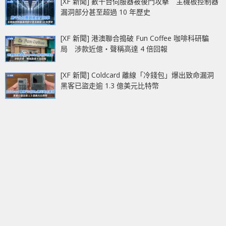
[XF 新聞] 數千台伺服器被後門攻擊 主機板控制器
漏洞部分甚至超過 10 年歷史
[XF 新聞] 港澳聯合搗破 Fun Coffee 咖啡科研騙
局 涉款近億‧聲稱高達 4 倍回報
[XF 新聞] Coldcard 離線「冷錢包」爆出致命漏洞
黑客已盜走逾 1.3 億美元比特幣