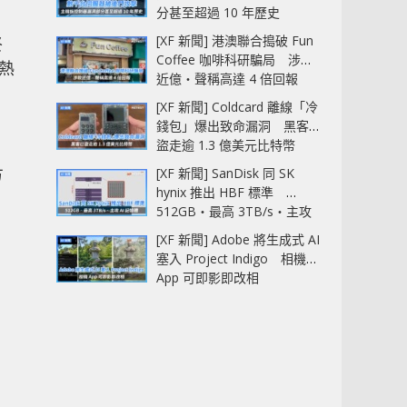
分甚至超過 10 年歷史
[XF 新聞] 港澳聯合搗破 Fun
終
Coffee 咖啡科研騙局 涉款
散熱
近億‧聲稱高達 4 倍回報
[XF 新聞] Coldcard 離線「冷
錢包」爆出致命漏洞 黑客已
盜走逾 1.3 億美元比特幣
方
[XF 新聞] SanDisk 同 SK
hynix 推出 HBF 標準
512GB‧最高 3TB/s‧主攻
AI 記憶體
[XF 新聞] Adobe 將生成式 AI
塞入 Project Indigo 相機
App 可即影即改相