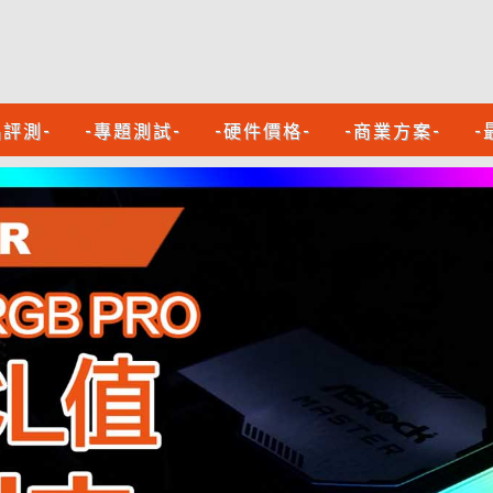
品評測-
-專題測試-
-硬件價格-
-商業方案-
-