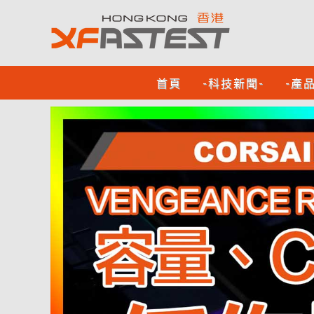
首頁
-科技新聞-
-產