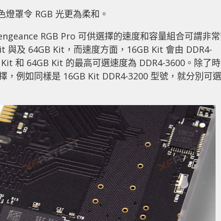
燈罩令 RGB 光更為柔和。
eance RGB Pro 可供選擇的速度和容量組合可謂非
 與及 64GB Kit，而速度方面，16GB Kit 會由 DDR4-
 Kit 和 64GB Kit 的最高可選速度為 DDR4-3600。除了時
如同樣是 16GB Kit DDR4-3200 型號，就分別可