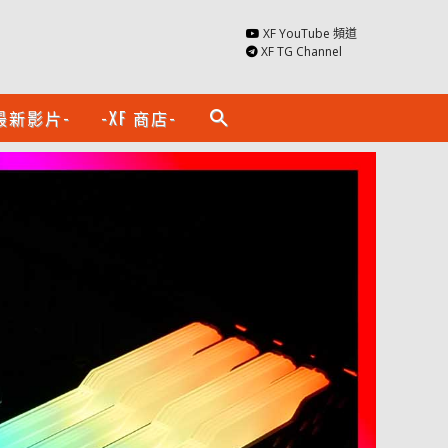
XF YouTube 頻道
XF TG Channel
最新影片-
-XF 商店-
search