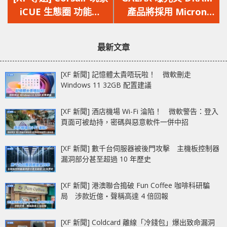
篇
篇
iCUE 生態圈 功能設
產品將採用 Micron
文
文
定、RGB 燈光控制一套
DDR5 記憶體顆粒
章：
章：
軟件控制晒
最新文章
[XF 新聞] 記憶體太貴唔玩啦！ 微軟刪走
Windows 11 32GB 配置建議
[XF 新聞] 酒店機場 Wi-Fi 淪陷！ 微軟警告：登入
頁面可被劫持，密碼與惡意軟件一併中招
[XF 新聞] 數千台伺服器被後門攻擊 主機板控制器
漏洞部分甚至超過 10 年歷史
[XF 新聞] 港澳聯合搗破 Fun Coffee 咖啡科研騙
局 涉款近億‧聲稱高達 4 倍回報
[XF 新聞] Coldcard 離線「冷錢包」爆出致命漏洞