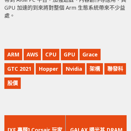
GPU 加速的到來將對整個 Arm 生態系統帶來不少益
處。
ARM
AWS
CPU
GPU
Grace
GTC 2021
Hopper
Nvidia
架構
聯發科
股價
上
下
一
一
[XF 專題] Corsair 玩家
GALAX 曝光其 DRAM