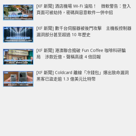
[XF 新聞] 酒店機場 Wi-Fi 淪陷！ 微軟警告：登入
頁面可被劫持，密碼與惡意軟件一併中招
[XF 新聞] 數千台伺服器被後門攻擊 主機板控制器
漏洞部分甚至超過 10 年歷史
[XF 新聞] 港澳聯合搗破 Fun Coffee 咖啡科研騙
局 涉款近億‧聲稱高達 4 倍回報
[XF 新聞] Coldcard 離線「冷錢包」爆出致命漏洞
黑客已盜走逾 1.3 億美元比特幣