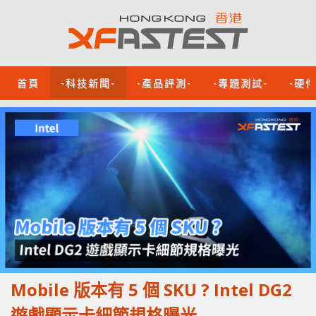
首頁
-科技新聞-
-產品評測-
-專題測試-
-硬
Mobile 版本有 5 個 SKU ? Intel DG2
遊戲顯示卡細節規格曝光