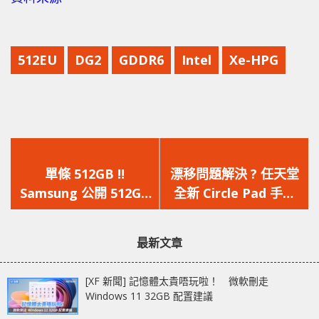
512EU
DG2
GDDR6
Intel
Xe-HPG
上
下
一
一
單條 512GB !!
漂移問題解決 ? 任天堂
篇
篇
Samsung 公開 512GB
全新 Circle Pad 手掣
文
文
DDR5 記憶體模組，最
專利曝光
章：
章：
高 7200Mb/s 速度
最新文章
[XF 新聞] 記憶體太貴唔玩啦！ 微軟刪走
Windows 11 32GB 配置建議