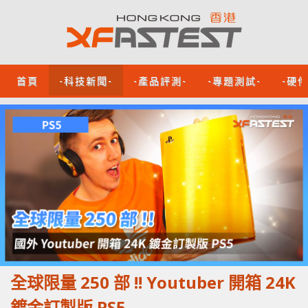
首頁
-科技新聞-
-產品評測-
-專題測試-
-硬
全球限量 250 部 !! Youtuber 開箱 24K
鍍金​​訂製版 PS5