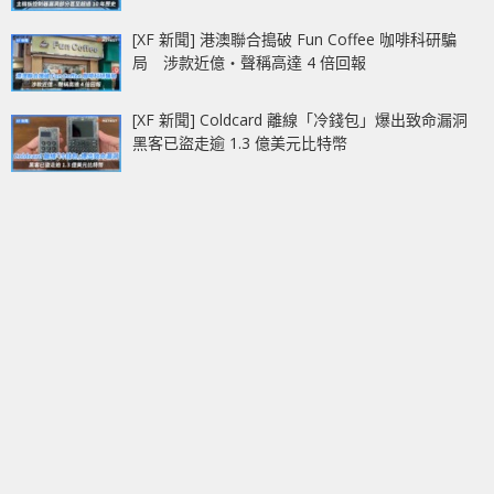
[XF 新聞] 港澳聯合搗破 Fun Coffee 咖啡科研騙
局 涉款近億‧聲稱高達 4 倍回報
[XF 新聞] Coldcard 離線「冷錢包」爆出致命漏洞
黑客已盜走逾 1.3 億美元比特幣