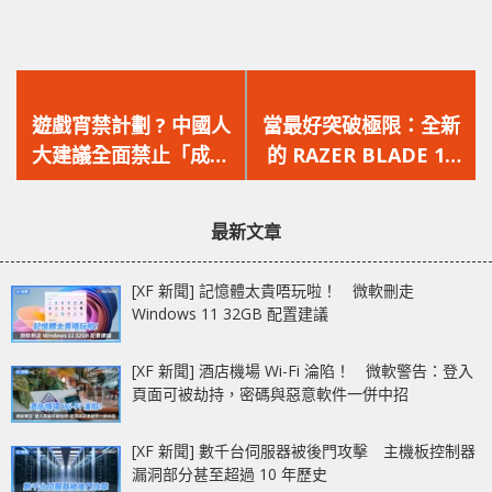
上
下
一
一
遊戲宵禁計劃 ? 中國人
當最好突破極限：全新
篇
篇
大建議全面禁止「成年
的 RAZER BLADE 15
文
文
人」在半夜打機
及 RAZER BLADE
章：
章：
PRO 17 裝備 NVIDIA
最新文章
GEFORCE RTX 30 系
列顯示卡
[XF 新聞] 記憶體太貴唔玩啦！ 微軟刪走
Windows 11 32GB 配置建議
[XF 新聞] 酒店機場 Wi-Fi 淪陷！ 微軟警告：登入
頁面可被劫持，密碼與惡意軟件一併中招
[XF 新聞] 數千台伺服器被後門攻擊 主機板控制器
漏洞部分甚至超過 10 年歷史