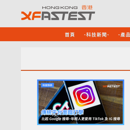
首頁
-科技新聞-
-產