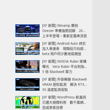
[XF 新聞] Winamp 夥拍
Deezer 準備強勢回歸 2027
上半年登場‧重新定義串流音
樂播放器
[XF 新聞] Android Auto 終於
加入車速表 現階段只向部分
beta 用戶同少數地區開放
[XF 新聞] NVIDIA Rubin 架構
曝光 Vera Rubin 平台劍指
5 倍 Blackwell 算力
[XF 新聞] 外掛解鎖 Blackwell
VRAM 逐粒監測 解決 RTX
50 溫度監測盲點
[XF 新聞] WordPress 新漏洞
已遭大規模利用 數千萬網站
恐成黑客目標