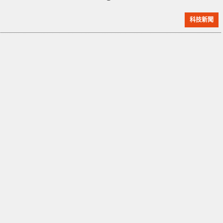
時 Google 正面臨更多不同的競爭，而全球增長速度最
科技新聞
快的社交平台 TikTok，正改變年輕人的網絡使用習慣。
他也透露 Google 正改良搜尋及地圖系統，以吸引更多
「Z 世代」年輕人。 在近年來的趨勢，年輕人都習慣了
IG、Ti