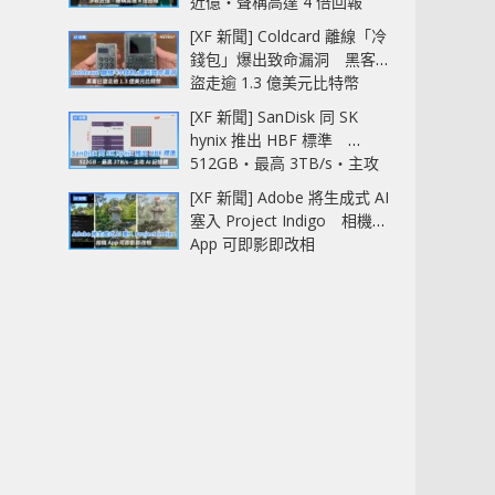
近億‧聲稱高達 4 倍回報
[XF 新聞] Coldcard 離線「冷
錢包」爆出致命漏洞 黑客已
盜走逾 1.3 億美元比特幣
[XF 新聞] SanDisk 同 SK
hynix 推出 HBF 標準
512GB‧最高 3TB/s‧主攻
AI 記憶體
[XF 新聞] Adobe 將生成式 AI
塞入 Project Indigo 相機
App 可即影即改相