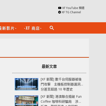
XF YouTube 頻道
XF TG Channel
最新影片-
-XF 商店-
search
最新文章
[XF 新聞] 數千台伺服器被後
門攻擊 主機板控制器漏洞部
分甚至超過 10 年歷史
[XF 新聞] 港澳聯合搗破 Fun
Coffee 咖啡科研騙局 涉款