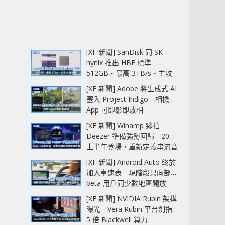
[XF 新聞] SanDisk 同 SK
hynix 推出 HBF 標準
512GB‧最高 3TB/s‧主攻
AI 記憶體
[XF 新聞] Adobe 將生成式 AI
塞入 Project Indigo 相機
App 可即影即改相
[XF 新聞] Winamp 夥拍
Deezer 準備強勢回歸 2027
上半年登場‧重新定義串流音
樂播放器
[XF 新聞] Android Auto 終於
加入車速表 現階段只向部分
beta 用戶同少數地區開放
[XF 新聞] NVIDIA Rubin 架構
曝光 Vera Rubin 平台劍指
5 倍 Blackwell 算力