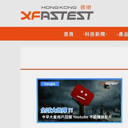
首頁
-科技新聞-
-產