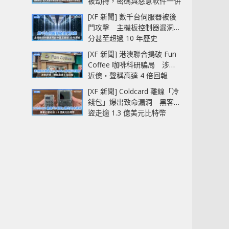
被劫持，密碼與惡意軟件一併
中招
[XF 新聞] 數千台伺服器被後
門攻擊 主機板控制器漏洞部
分甚至超過 10 年歷史
[XF 新聞] 港澳聯合搗破 Fun
Coffee 咖啡科研騙局 涉款
近億‧聲稱高達 4 倍回報
[XF 新聞] Coldcard 離線「冷
錢包」爆出致命漏洞 黑客已
盜走逾 1.3 億美元比特幣