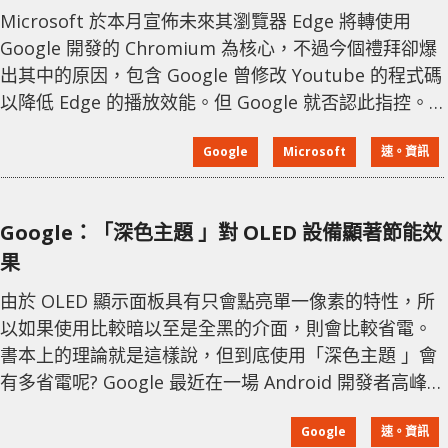
Microsoft 於本月宣佈未來其瀏覽器 Edge 將轉使用
Google 開發的 Chromium 為核心，不過今個禮拜卻爆
出其中的原因，包含 Google 曾修改 Youtube 的程式碼
以降低 Edge 的播放效能。但 Google 就否認此指控。
名為 Joshua Bakita 的前微軟實習工程師今個禮拜
Google
Microsoft
速。資訊
在 HackerNews 的論壇中指出，他工作的 Edge 部門近
日決定終止使用 EdgeHTML 而改用 Chromium，原因
之一是 Google 不斷變更旗下網站來破壞其
Google：「深色主題 」對 OLED 設備顯著節能效
果
由於 OLED 顯示面板具有只會點亮單一像素的特性，所
以如果使用比較暗以至是全黑的介面，則會比較省電。
書本上的理論就是這樣說，但到底使用「深色主題 」會
有多省電呢? Google 最近在一場 Android 開發者高峰
會上，透露了自己的研究分析成果。 從上圖已經可見，
Google
速。資訊
Google 用 Pixel 手機開啟「深色主題 」的 YouTube 應