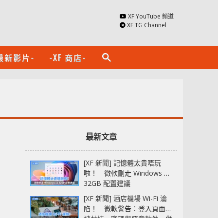
XF YouTube 頻道
XF TG Channel
最新影片-
-XF 商店-
search
最新文章
[XF 新聞] 記憶體太貴唔玩
啦！ 微軟刪走 Windows 11
32GB 配置建議
[XF 新聞] 酒店機場 Wi-Fi 淪
陷！ 微軟警告：登入頁面可