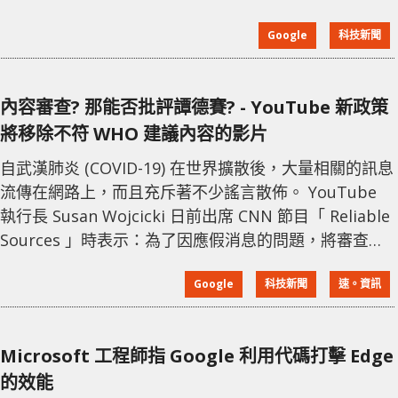
放時，就會出現不斷等待載入的圈圈，無法播放影片。
Google
科技新聞
很快 YouTube 團隊指已知曉此情況，並宣佈正在緊急
修復當中。將 1 個多小時後 (大約於上午 10 時)，影片播
放基本上已回復正常。 ...And we’re back – we’re so
內容審查? 那能否批評譚德賽? - YouTube 新政策
sorry
將移除不符 WHO 建議內容的影片
自武漢肺炎 (COVID-19) 在世界擴散後，大量相關的訊息
流傳在網路上，而且充斥著不少謠言散佈。 YouTube
執行長 Susan Wojcicki 日前出席 CNN 節目「 Reliable
Sources 」時表示：為了因應假消息的問題，將審查影
音內容的標準改為「移除不符合 WHO 建議內容的影
Google
科技新聞
速。資訊
片」。 早前 YouTube 曾為了阻止創作者以疫情做內容
獲利，將相關影片「黃標」處理，引起全球 YouTuber
不滿，後來有限度准許部份疫情影片廣告獲利。
Microsoft 工程師指 Google 利用代碼打擊 Edge
Wojcicki 在訪
的效能