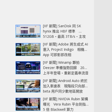
[XF 新聞] SanDisk 同 SK
hynix 推出 HBF 標準
512GB‧最高 3TB/s‧主攻
AI 記憶體
[XF 新聞] Adobe 將生成式 AI
塞入 Project Indigo 相機
App 可即影即改相
[XF 新聞] Winamp 夥拍
Deezer 準備強勢回歸 2027
上半年登場‧重新定義串流音
樂播放器
[XF 新聞] Android Auto 終於
加入車速表 現階段只向部分
beta 用戶同少數地區開放
[XF 新聞] NVIDIA Rubin 架構
曝光 Vera Rubin 平台劍指
5 倍 Blackwell 算力