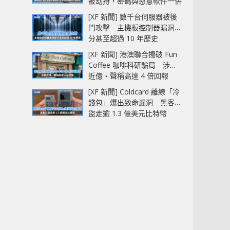
被劫持，密碼與惡意軟件一併
中招
[XF 新聞] 數千台伺服器被後
門攻擊 主機板控制器漏洞部
分甚至超過 10 年歷史
[XF 新聞] 港澳聯合搗破 Fun
Coffee 咖啡科研騙局 涉款
近億‧聲稱高達 4 倍回報
[XF 新聞] Coldcard 離線「冷
錢包」爆出致命漏洞 黑客已
盜走逾 1.3 億美元比特幣