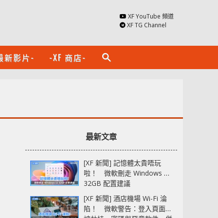
XF YouTube 頻道
XF TG Channel
最新影片-
-XF 商店-
search
最新文章
[XF 新聞] 記憶體太貴唔玩
啦！ 微軟刪走 Windows 11
32GB 配置建議
[XF 新聞] 酒店機場 Wi-Fi 淪
陷！ 微軟警告：登入頁面可