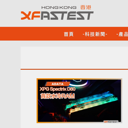
首頁
-科技新聞-
-產