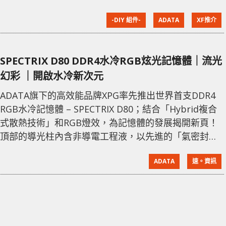
體散熱，出廠都以更高時脈來吸引追求效能的玩家。
-DIY 組件-
ADATA
XF推介
有別於一般顯示卡或處理器水冷，Spectrix D80 的水冷
顯得更為簡單，在鋁製散熱片上加入一條導光柱，內裡
注滿用來散熱的不導電水冷液，再利用獨特的氣密封裝
SPECTRIX D80 DDR4水冷RGB炫光記憶體｜流光
技術，能防止水冷液出現滲漏或蒸發問題。這種創新的
幻彩 ｜開啟水冷新次元
Hybr
ADATA旗下的高效能品牌XPG率先推出世界首支DDR4
RGB水冷記憶體 – SPECTRIX D80；結合「Hybrid複合
式散熱技術」和RGB燈效，為記憶體的發展揭開新頁！
頂部的導光柱內含非導電工程液，以先進的「氣密封裝
技術」完整密封，讓水冷與氣冷能充份相互作用，達到
ADATA
速。資訊
比單純氣冷更理想的散熱效果，幫助系統保持穩定。擁
有高達5000MHz的驚人速度，並支援各大板廠的RGB燈
控軟體與XPG RGB Sync APP，讓專業玩家們在追求效
能突破的同時，也能享受海洋RGB幻光所帶來的美感震
撼！ 產品