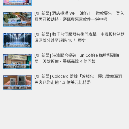
[XF 新聞] 酒店機場 Wi-Fi 淪陷！ 微軟警告：登入
頁面可被劫持，密碼與惡意軟件一併中招
[XF 新聞] 數千台伺服器被後門攻擊 主機板控制器
漏洞部分甚至超過 10 年歷史
[XF 新聞] 港澳聯合搗破 Fun Coffee 咖啡科研騙
局 涉款近億‧聲稱高達 4 倍回報
[XF 新聞] Coldcard 離線「冷錢包」爆出致命漏洞
黑客已盜走逾 1.3 億美元比特幣