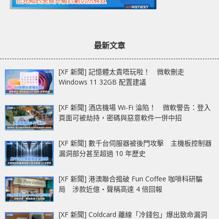
最新文章
[XF 新聞] 記憶體太貴唔玩啦！ 微軟刪走
Windows 11 32GB 配置建議
[XF 新聞] 酒店機場 Wi-Fi 淪陷！ 微軟警告：登入
頁面可被劫持，密碼與惡意軟件一併中招
[XF 新聞] 數千台伺服器被後門攻擊 主機板控制器
漏洞部分甚至超過 10 年歷史
[XF 新聞] 港澳聯合搗破 Fun Coffee 咖啡科研騙
局 涉款近億‧聲稱高達 4 倍回報
[XF 新聞] Coldcard 離線「冷錢包」爆出致命漏洞