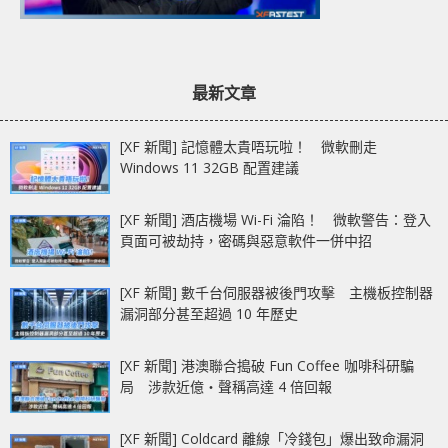
最新文章
[XF 新聞] 記憶體太貴唔玩啦！ 微軟刪走
Windows 11 32GB 配置建議
[XF 新聞] 酒店機場 Wi-Fi 淪陷！ 微軟警告：登入
頁面可被劫持，密碼與惡意軟件一併中招
[XF 新聞] 數千台伺服器被後門攻擊 主機板控制器
漏洞部分甚至超過 10 年歷史
[XF 新聞] 港澳聯合搗破 Fun Coffee 咖啡科研騙
局 涉款近億‧聲稱高達 4 倍回報
[XF 新聞] Coldcard 離線「冷錢包」爆出致命漏洞