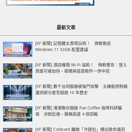
最新文章
[XF 新聞] 記憶體太貴唔玩啦！ 微軟刪走
Windows 11 32GB 配置建議
[XF 新聞] 酒店機場 Wi-Fi 淪陷！ 微軟警告：登入
頁面可被劫持，密碼與惡意軟件一併中招
[XF 新聞] 數千台伺服器被後門攻擊 主機板控制器
漏洞部分甚至超過 10 年歷史
[XF 新聞] 港澳聯合搗破 Fun Coffee 咖啡科研騙
局 涉款近億‧聲稱高達 4 倍回報
[XF 新聞] Coldcard 離線「冷錢包」爆出致命漏洞