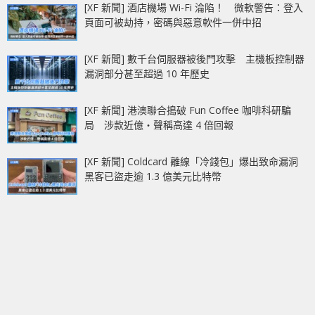
[XF 新聞] 酒店機場 Wi-Fi 淪陷！ 微軟警告：登入
頁面可被劫持，密碼與惡意軟件一併中招
[XF 新聞] 數千台伺服器被後門攻擊 主機板控制器
漏洞部分甚至超過 10 年歷史
[XF 新聞] 港澳聯合搗破 Fun Coffee 咖啡科研騙
局 涉款近億‧聲稱高達 4 倍回報
[XF 新聞] Coldcard 離線「冷錢包」爆出致命漏洞
黑客已盜走逾 1.3 億美元比特幣