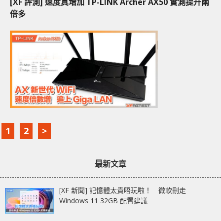
[XF 評測] 速度真增加 TP-LINK Archer AX50 實測提升兩
倍多
1
2
>
最新文章
[XF 新聞] 記憶體太貴唔玩啦！ 微軟刪走
Windows 11 32GB 配置建議