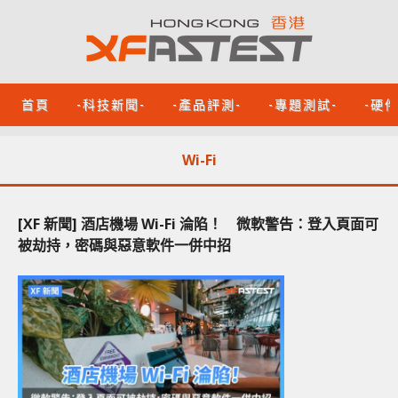
首頁
-科技新聞-
-產品評測-
-專題測試-
-硬
Wi-Fi
[XF 新聞] 酒店機場 Wi-Fi 淪陷！ 微軟警告：登入頁面可
被劫持，密碼與惡意軟件一併中招