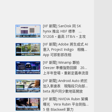
[XF 新聞] SanDisk 同 SK
hynix 推出 HBF 標準
512GB‧最高 3TB/s‧主攻
AI 記憶體
[XF 新聞] Adobe 將生成式 AI
塞入 Project Indigo 相機
App 可即影即改相
[XF 新聞] Winamp 夥拍
Deezer 準備強勢回歸 2027
上半年登場‧重新定義串流音
樂播放器
[XF 新聞] Android Auto 終於
加入車速表 現階段只向部分
beta 用戶同少數地區開放
[XF 新聞] NVIDIA Rubin 架構
曝光 Vera Rubin 平台劍指
5 倍 Blackwell 算力