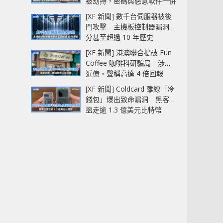
被劫持，密碼與惡意軟件一併
中招
[XF 新聞] 數千台伺服器被後
門攻擊 主機板控制器漏洞部
分甚至超過 10 年歷史
[XF 新聞] 港澳聯合搗破 Fun
Coffee 咖啡科研騙局 涉款
近億‧聲稱高達 4 倍回報
[XF 新聞] Coldcard 離線「冷
錢包」爆出致命漏洞 黑客已
盜走逾 1.3 億美元比特幣