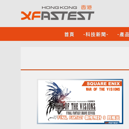
首頁
-科技新聞-
-產