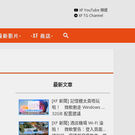
XF YouTube 頻道
XF TG Channel
最新影片-
-XF 商店-
search
最新文章
[XF 新聞] 記憶體太貴唔玩
啦！ 微軟刪走 Windows 11
32GB 配置建議
[XF 新聞] 酒店機場 Wi-Fi 淪
陷！ 微軟警告：登入頁面可