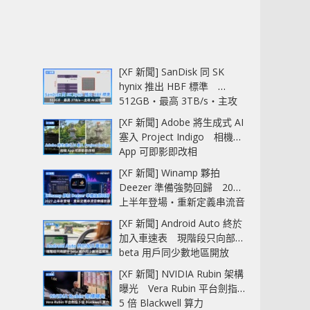
[XF 新聞] SanDisk 同 SK
hynix 推出 HBF 標準
512GB‧最高 3TB/s‧主攻
AI 記憶體
[XF 新聞] Adobe 將生成式 AI
塞入 Project Indigo 相機
App 可即影即改相
[XF 新聞] Winamp 夥拍
Deezer 準備強勢回歸 2027
上半年登場‧重新定義串流音
樂播放器
[XF 新聞] Android Auto 終於
加入車速表 現階段只向部分
beta 用戶同少數地區開放
[XF 新聞] NVIDIA Rubin 架構
曝光 Vera Rubin 平台劍指
5 倍 Blackwell 算力