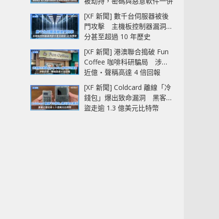
被劫持，密碼與惡意軟件一併
中招
[XF 新聞] 數千台伺服器被後
門攻擊 主機板控制器漏洞部
分甚至超過 10 年歷史
[XF 新聞] 港澳聯合搗破 Fun
Coffee 咖啡科研騙局 涉款
近億‧聲稱高達 4 倍回報
[XF 新聞] Coldcard 離線「冷
錢包」爆出致命漏洞 黑客已
盜走逾 1.3 億美元比特幣