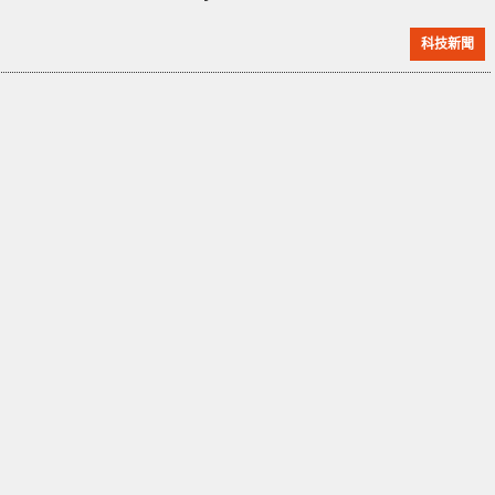
版的 Meme 素材平台。 目前 Voicy 的用戶以 Z 世代 (即
科技新聞
大概指 00 後) 及 Alpha 世代為主，每月活躍用戶增長數
字高達 110 萬人次，並獲得 Global Founders Capital
投資的 120 萬歐元種子輪投資，其他投資人