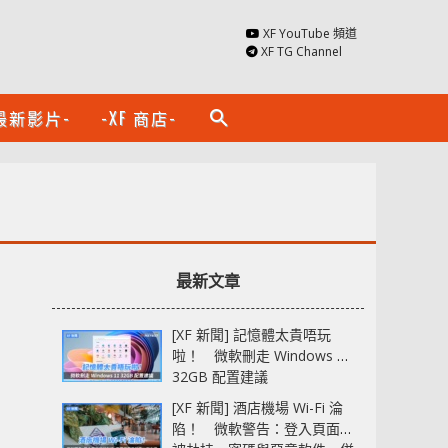
XF YouTube 頻道
XF TG Channel
最新影片-
-XF 商店-
search
最新文章
[XF 新聞] 記憶體太貴唔玩
啦！ 微軟刪走 Windows 11
32GB 配置建議
[XF 新聞] 酒店機場 Wi-Fi 淪
陷！ 微軟警告：登入頁面可