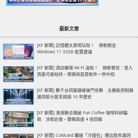
最新文章
[XF 新聞] 記憶體太貴唔玩啦！ 微軟刪走
Windows 11 32GB 配置建議
[XF 新聞] 酒店機場 Wi-Fi 淪陷！ 微軟警告：登入
頁面可被劫持，密碼與惡意軟件一併中招
[XF 新聞] 數千台伺服器被後門攻擊 主機板控制器
漏洞部分甚至超過 10 年歷史
[XF 新聞] 港澳聯合搗破 Fun Coffee 咖啡科研騙
局 涉款近億‧聲稱高達 4 倍回報
[XF 新聞] Coldcard 離線「冷錢包」爆出致命漏洞