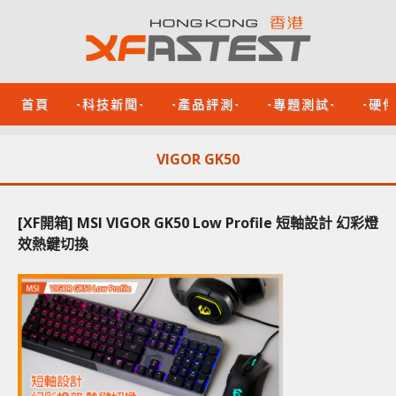
首頁
-科技新聞-
-產品評測-
-專題測試-
-硬
VIGOR GK50
[XF開箱] MSI VIGOR GK50 Low Profile 短軸設計 幻彩燈
效熱鍵切換