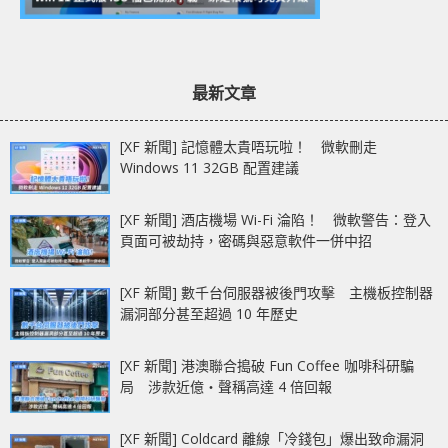
最新文章
[XF 新聞] 記憶體太貴唔玩啦！ 微軟刪走
Windows 11 32GB 配置建議
[XF 新聞] 酒店機場 Wi-Fi 淪陷！ 微軟警告：登入
頁面可被劫持，密碼與惡意軟件一併中招
[XF 新聞] 數千台伺服器被後門攻擊 主機板控制器
漏洞部分甚至超過 10 年歷史
[XF 新聞] 港澳聯合搗破 Fun Coffee 咖啡科研騙
局 涉款近億‧聲稱高達 4 倍回報
[XF 新聞] Coldcard 離線「冷錢包」爆出致命漏洞