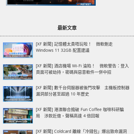
最新文章
[XF 新聞] 記憶體太貴唔玩啦！ 微軟刪走
Windows 11 32GB 配置建議
[XF 新聞] 酒店機場 Wi-Fi 淪陷！ 微軟警告：登入
頁面可被劫持，密碼與惡意軟件一併中招
[XF 新聞] 數千台伺服器被後門攻擊 主機板控制器
漏洞部分甚至超過 10 年歷史
[XF 新聞] 港澳聯合搗破 Fun Coffee 咖啡科研騙
局 涉款近億‧聲稱高達 4 倍回報
[XF 新聞] Coldcard 離線「冷錢包」爆出致命漏洞