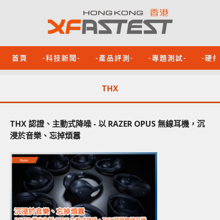
首頁
-科技新聞-
-產品評測-
-專題測試-
-硬
THX
THX 認證、主動式降噪 - 以 RAZER OPUS 無線耳機，沉
浸於音樂、忘掉煩囂