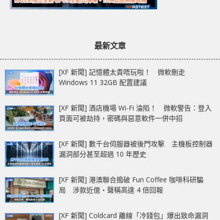
最新文章
[XF 新聞] 記憶體太貴唔玩啦！ 微軟刪走
Windows 11 32GB 配置建議
[XF 新聞] 酒店機場 Wi-Fi 淪陷！ 微軟警告：登入
頁面可被劫持，密碼與惡意軟件一併中招
[XF 新聞] 數千台伺服器被後門攻擊 主機板控制器
漏洞部分甚至超過 10 年歷史
[XF 新聞] 港澳聯合搗破 Fun Coffee 咖啡科研騙
局 涉款近億‧聲稱高達 4 倍回報
[XF 新聞] Coldcard 離線「冷錢包」爆出致命漏洞