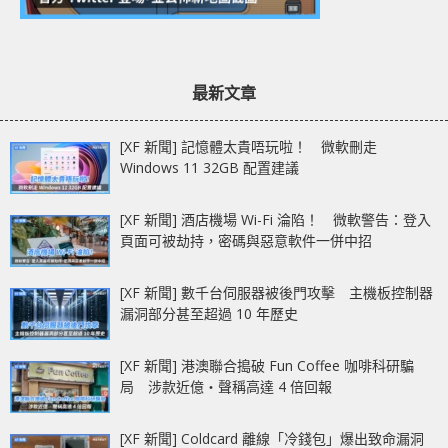
最新文章
[XF 新聞] 記憶體太貴唔玩啦！ 微軟刪走
Windows 11 32GB 配置建議
[XF 新聞] 酒店機場 Wi-Fi 淪陷！ 微軟警告：登入
頁面可被劫持，密碼與惡意軟件一併中招
[XF 新聞] 數千台伺服器被後門攻擊 主機板控制器
漏洞部分甚至超過 10 年歷史
[XF 新聞] 港澳聯合搗破 Fun Coffee 咖啡科研騙
局 涉款近億‧聲稱高達 4 倍回報
[XF 新聞] Coldcard 離線「冷錢包」爆出致命漏洞