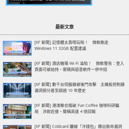
最新文章
[XF 新聞] 記憶體太貴唔玩啦！ 微軟刪走
Windows 11 32GB 配置建議
[XF 新聞] 酒店機場 Wi-Fi 淪陷！ 微軟警告：登入
頁面可被劫持，密碼與惡意軟件一併中招
[XF 新聞] 數千台伺服器被後門攻擊 主機板控制器
漏洞部分甚至超過 10 年歷史
[XF 新聞] 港澳聯合搗破 Fun Coffee 咖啡科研騙
局 涉款近億‧聲稱高達 4 倍回報
[XF 新聞] Coldcard 離線「冷錢包」爆出致命漏洞