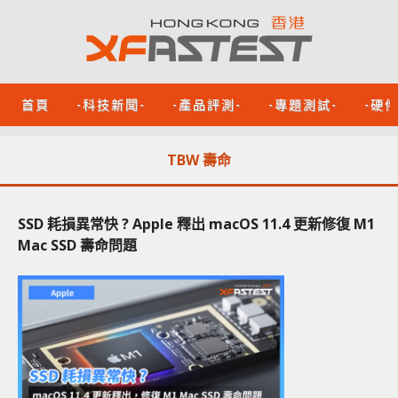
首頁
-科技新聞-
-產品評測-
-專題測試-
-硬
TBW 壽命
SSD 耗損異常快 ? Apple 釋出 macOS 11.4 更新修復 M1
Mac SSD 壽命問題