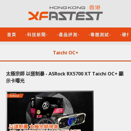
首頁
-科技新聞-
-產品評測-
-專題測試-
-硬
Taichi OC+
太極宗師 以道制暴 - ASRock RX5700 XT Taichi OC+ 顯
示卡曝光