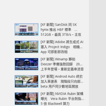
[XF 新聞] SanDisk 同 SK
hynix 推出 HBF 標準
512GB‧最高 3TB/s‧主攻
AI 記憶體
[XF 新聞] Adobe 將生成式 AI
塞入 Project Indigo 相機
App 可即影即改相
[XF 新聞] Winamp 夥拍
Deezer 準備強勢回歸 2027
上半年登場‧重新定義串流音
樂播放器
[XF 新聞] Android Auto 終於
加入車速表 現階段只向部分
beta 用戶同少數地區開放
[XF 新聞] NVIDIA Rubin 架構
曝光 Vera Rubin 平台劍指
5 倍 Blackwell 算力