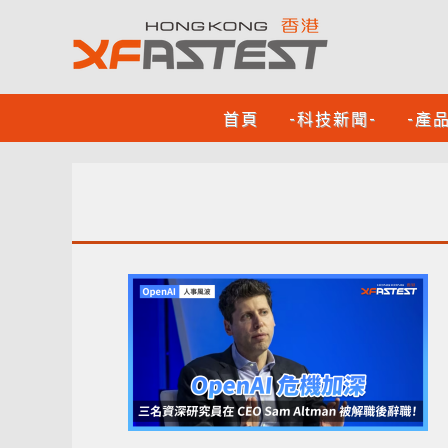
首頁
-科技新聞-
-產