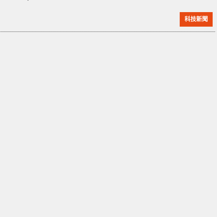
業中引起了震驚。 OpenAI 的首席技術官 Mira Murati
科技新聞
將擔任臨時 CEO，該公司表示，並將進行正式的 CEO
招募。Pachocki 曾擔任該公司的研究總監，Madry 是
評估 AI 可能風險的團隊領導，Sidor 在