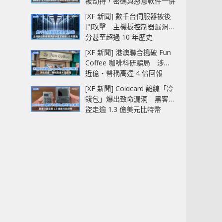
被劫持，密碼與惡意軟件一併
中招
[XF 新聞] 數千台伺服器被後
門攻擊 主機板控制器漏洞部
分甚至超過 10 年歷史
[XF 新聞] 港澳聯合搗破 Fun
Coffee 咖啡科研騙局 涉款
近億‧聲稱高達 4 倍回報
[XF 新聞] Coldcard 離線「冷
錢包」爆出致命漏洞 黑客已
盜走逾 1.3 億美元比特幣