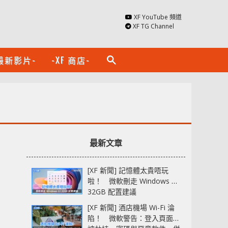
XF YouTube 頻道
XF TG Channel
最新影片-
-XF 商店-
search
最新文章
[XF 新聞] 記憶體太貴唔玩
啦！ 微軟刪走 Windows 11
32GB 配置建議
[XF 新聞] 酒店機場 Wi-Fi 淪
陷！ 微軟警告：登入頁面可