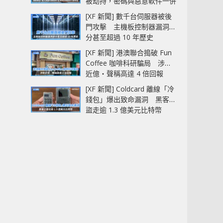
被劫持，密碼與惡意軟件一併
中招
[XF 新聞] 數千台伺服器被後
門攻擊 主機板控制器漏洞部
分甚至超過 10 年歷史
[XF 新聞] 港澳聯合搗破 Fun
Coffee 咖啡科研騙局 涉款
近億‧聲稱高達 4 倍回報
[XF 新聞] Coldcard 離線「冷
錢包」爆出致命漏洞 黑客已
盜走逾 1.3 億美元比特幣