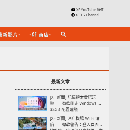
XF YouTube 頻道
XF TG Channel
最新影片-
-XF 商店-
search
最新文章
[XF 新聞] 記憶體太貴唔玩
啦！ 微軟刪走 Windows 11
32GB 配置建議
[XF 新聞] 酒店機場 Wi-Fi 淪
陷！ 微軟警告：登入頁面可