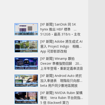
[XF 新聞] SanDisk 同 SK
hynix 推出 HBF 標準
512GB‧最高 3TB/s‧主攻
AI 記憶體
[XF 新聞] Adobe 將生成式 AI
塞入 Project Indigo 相機
App 可即影即改相
[XF 新聞] Winamp 夥拍
Deezer 準備強勢回歸 2027
上半年登場‧重新定義串流音
樂播放器
[XF 新聞] Android Auto 終於
加入車速表 現階段只向部分
beta 用戶同少數地區開放
[XF 新聞] NVIDIA Rubin 架構
曝光 Vera Rubin 平台劍指
5 倍 Blackwell 算力