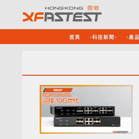
首頁
-科技新聞-
-產