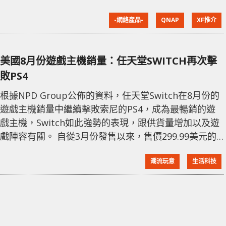
家帶來相對便宜的網絡升級方案，擁有同時兼容 SFP+
-網絡產品-
QNAP
XF推介
和 RJ45，以滿足不同裝置的連接需要。 用家可能第一
看到 QNAP QSW-1208-8C 配備 12 個 SFP+（光纖）與
及 8 個 RJ45（銅纜） ，以為是一款 20 Ports 的
美國8月份遊戲主機銷量：任天堂SWITCH再次擊
敗PS4
根據NPD Group公佈的資料，任天堂Switch在8月份的
遊戲主機銷量中繼續擊敗索尼的PS4，成為最暢銷的遊
戲主機，Switch如此強勢的表現，跟供貨量增加以及遊
戲陣容有關。 自從3月份發售以來，售價299.99美元的
任天堂Switch已經出貨超過520萬台，在這6個月內已經
潮流玩意
生活科技
有4個月在主機銷量中排名第一，PS4奪回了5月和6月榜
首的位置，總體而言PS4仍然是今年內最暢銷的遊戲主
機。 雖然任天堂Switch和索尼PS4家族的表現非常出
色，但是全球主機的銷售額與去年同期相比卻