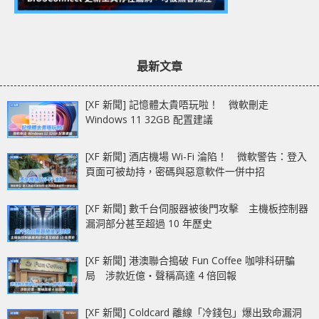
最新文章
[XF 新聞] 記憶體太貴唔玩啦！ 微軟刪走
Windows 11 32GB 配置建議
[XF 新聞] 酒店機場 Wi-Fi 淪陷！ 微軟警告：登入
頁面可被劫持，密碼與惡意軟件一併中招
[XF 新聞] 數千台伺服器被後門攻擊 主機板控制器
漏洞部分甚至超過 10 年歷史
[XF 新聞] 港澳聯合搗破 Fun Coffee 咖啡科研騙
局 涉款近億‧聲稱高達 4 倍回報
[XF 新聞] Coldcard 離線「冷錢包」爆出致命漏洞