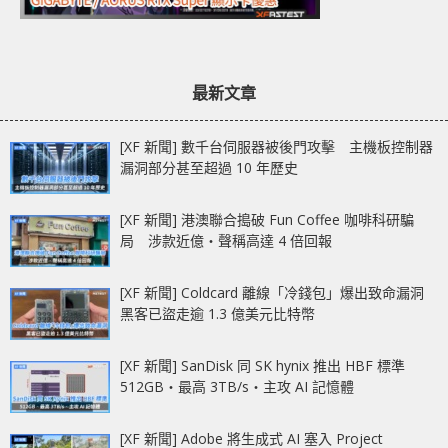
最新文章
[XF 新聞] 數千台伺服器被後門攻擊 主機板控制器
漏洞部分甚至超過 10 年歷史
[XF 新聞] 港澳聯合搗破 Fun Coffee 咖啡科研騙
局 涉款近億‧聲稱高達 4 倍回報
[XF 新聞] Coldcard 離線「冷錢包」爆出致命漏洞
黑客已盜走逾 1.3 億美元比特幣
[XF 新聞] SanDisk 同 SK hynix 推出 HBF 標準
512GB‧最高 3TB/s‧主攻 AI 記憶體
[XF 新聞] Adobe 將生成式 AI 塞入 Project