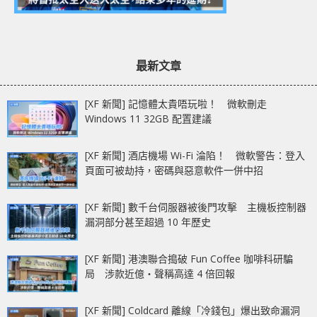
最新文章
[XF 新聞] 記憶體太貴唔玩啦！ 微軟刪走
Windows 11 32GB 配置建議
[XF 新聞] 酒店機場 Wi-Fi 淪陷！ 微軟警告：登入
頁面可被劫持，密碼與惡意軟件一併中招
[XF 新聞] 數千台伺服器被後門攻擊 主機板控制器
漏洞部分甚至超過 10 年歷史
[XF 新聞] 港澳聯合搗破 Fun Coffee 咖啡科研騙
局 涉款近億‧聲稱高達 4 倍回報
[XF 新聞] Coldcard 離線「冷錢包」爆出致命漏洞