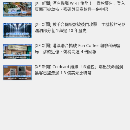
[XF 新聞] 酒店機場 Wi-Fi 淪陷！ 微軟警告：登入
頁面可被劫持，密碼與惡意軟件一併中招
[XF 新聞] 數千台伺服器被後門攻擊 主機板控制器
漏洞部分甚至超過 10 年歷史
[XF 新聞] 港澳聯合搗破 Fun Coffee 咖啡科研騙
局 涉款近億‧聲稱高達 4 倍回報
[XF 新聞] Coldcard 離線「冷錢包」爆出致命漏洞
黑客已盜走逾 1.3 億美元比特幣