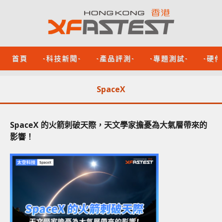
首頁
-科技新聞-
-產品評測-
-專題測試-
-硬
SpaceX
SpaceX 的火箭刺破天際，天文學家擔憂為大氣層帶來的
影響！