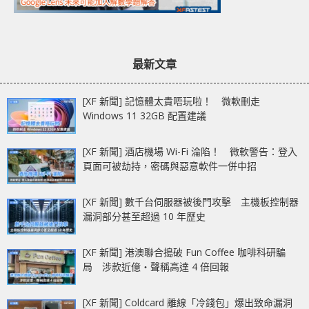
最新文章
[XF 新聞] 記憶體太貴唔玩啦！ 微軟刪走
Windows 11 32GB 配置建議
[XF 新聞] 酒店機場 Wi-Fi 淪陷！ 微軟警告：登入
頁面可被劫持，密碼與惡意軟件一併中招
[XF 新聞] 數千台伺服器被後門攻擊 主機板控制器
漏洞部分甚至超過 10 年歷史
[XF 新聞] 港澳聯合搗破 Fun Coffee 咖啡科研騙
局 涉款近億‧聲稱高達 4 倍回報
[XF 新聞] Coldcard 離線「冷錢包」爆出致命漏洞