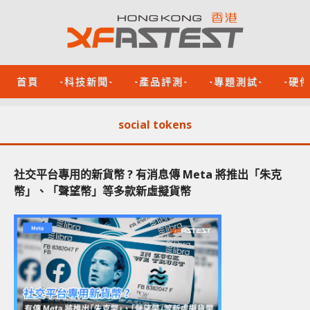
首頁
-科技新聞-
-產品評測-
-專題測試-
-硬
social tokens
社交平台專用的新貨幣 ? 有消息傳 Meta 將推出「朱克
幣」、「聲望幣」等多款新虛擬貨幣