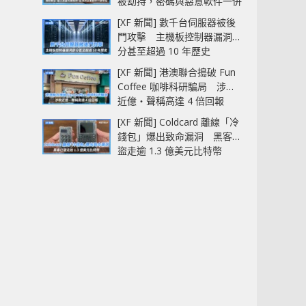
被劫持，密碼與惡意軟件一併
中招
[XF 新聞] 數千台伺服器被後
門攻擊 主機板控制器漏洞部
分甚至超過 10 年歷史
[XF 新聞] 港澳聯合搗破 Fun
Coffee 咖啡科研騙局 涉款
近億‧聲稱高達 4 倍回報
[XF 新聞] Coldcard 離線「冷
錢包」爆出致命漏洞 黑客已
盜走逾 1.3 億美元比特幣