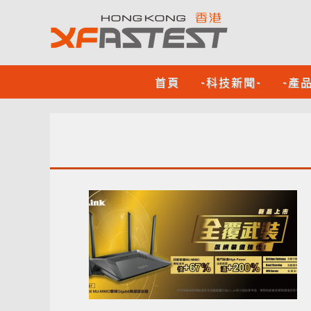
首頁
-科技新聞-
-產