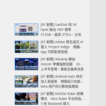
[XF 新聞] SanDisk 同 SK
hynix 推出 HBF 標準
512GB‧最高 3TB/s‧主攻
AI 記憶體
[XF 新聞] Adobe 將生成式 AI
塞入 Project Indigo 相機
App 可即影即改相
[XF 新聞] Winamp 夥拍
Deezer 準備強勢回歸 2027
上半年登場‧重新定義串流音
樂播放器
[XF 新聞] Android Auto 終於
加入車速表 現階段只向部分
beta 用戶同少數地區開放
[XF 新聞] NVIDIA Rubin 架構
曝光 Vera Rubin 平台劍指
5 倍 Blackwell 算力