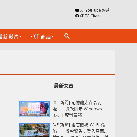
XF YouTube 頻道
XF TG Channel
最新影片-
-XF 商店-
search
最新文章
[XF 新聞] 記憶體太貴唔玩
啦！ 微軟刪走 Windows 11
32GB 配置建議
[XF 新聞] 酒店機場 Wi-Fi 淪
陷！ 微軟警告：登入頁面可