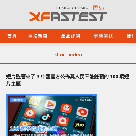
首頁
-科技新聞-
-產品評測-
-專題測試-
-硬
short video
短片監管來了 !! 中國官方公佈其人民不能錄製的 100 項短
片主題