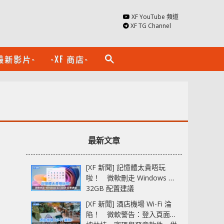
XF YouTube 頻道
XF TG Channel
最新影片-
-XF 商店-
search
最新文章
[XF 新聞] 記憶體太貴唔玩
啦！ 微軟刪走 Windows 11
32GB 配置建議
[XF 新聞] 酒店機場 Wi-Fi 淪
陷！ 微軟警告：登入頁面可