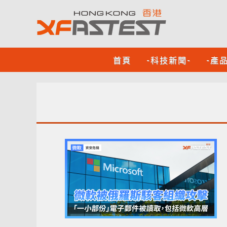
首頁
-科技新聞-
-產