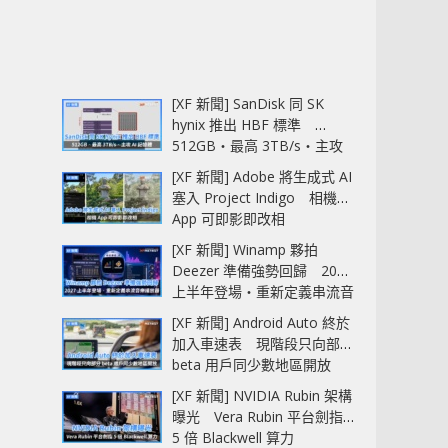
[XF 新聞] SanDisk 同 SK
hynix 推出 HBF 標準
512GB‧最高 3TB/s‧主攻
AI 記憶體
[XF 新聞] Adobe 將生成式 AI
塞入 Project Indigo 相機
App 可即影即改相
[XF 新聞] Winamp 夥拍
Deezer 準備強勢回歸 2027
上半年登場‧重新定義串流音
樂播放器
[XF 新聞] Android Auto 終於
加入車速表 現階段只向部分
beta 用戶同少數地區開放
[XF 新聞] NVIDIA Rubin 架構
曝光 Vera Rubin 平台劍指
5 倍 Blackwell 算力