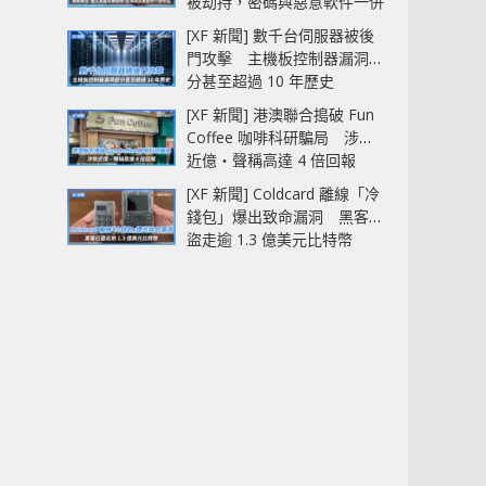
被劫持，密碼與惡意軟件一併
中招
[XF 新聞] 數千台伺服器被後
門攻擊 主機板控制器漏洞部
分甚至超過 10 年歷史
[XF 新聞] 港澳聯合搗破 Fun
Coffee 咖啡科研騙局 涉款
近億‧聲稱高達 4 倍回報
[XF 新聞] Coldcard 離線「冷
錢包」爆出致命漏洞 黑客已
盜走逾 1.3 億美元比特幣