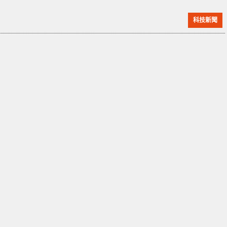
「一小部份」的企業電子郵件被訪問。 微軟公司透露，
科技新聞
攻擊者在去年 11 月下旬透過「密碼噴霧」攻擊手段首次
侵入公司系統，該手法指的是駭客使用同一密碼對多個
帳戶進行嘗試。直到上週，微軟才首次偵測到系統中的
威脅。 根據微軟的初步調查，Midnight Blizzard 鎖定