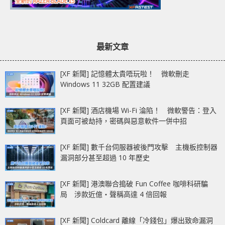
最新文章
[XF 新聞] 記憶體太貴唔玩啦！ 微軟刪走
Windows 11 32GB 配置建議
[XF 新聞] 酒店機場 Wi-Fi 淪陷！ 微軟警告：登入
頁面可被劫持，密碼與惡意軟件一併中招
[XF 新聞] 數千台伺服器被後門攻擊 主機板控制器
漏洞部分甚至超過 10 年歷史
[XF 新聞] 港澳聯合搗破 Fun Coffee 咖啡科研騙
局 涉款近億‧聲稱高達 4 倍回報
[XF 新聞] Coldcard 離線「冷錢包」爆出致命漏洞