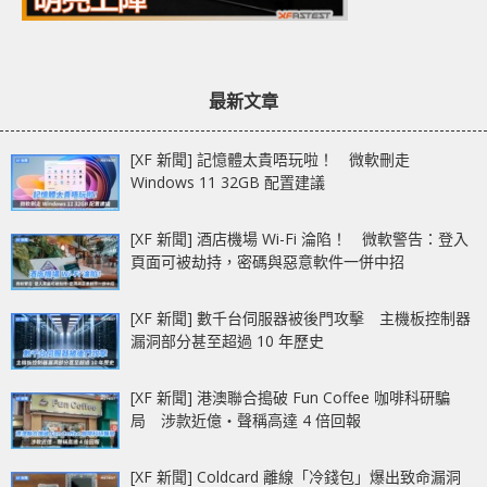
最新文章
[XF 新聞] 記憶體太貴唔玩啦！ 微軟刪走
Windows 11 32GB 配置建議
[XF 新聞] 酒店機場 Wi-Fi 淪陷！ 微軟警告：登入
頁面可被劫持，密碼與惡意軟件一併中招
[XF 新聞] 數千台伺服器被後門攻擊 主機板控制器
漏洞部分甚至超過 10 年歷史
[XF 新聞] 港澳聯合搗破 Fun Coffee 咖啡科研騙
局 涉款近億‧聲稱高達 4 倍回報
[XF 新聞] Coldcard 離線「冷錢包」爆出致命漏洞