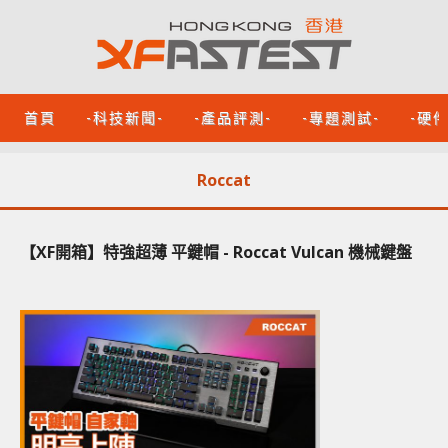
首頁
-科技新聞-
-產品評測-
-專題測試-
-硬
Roccat
【XF開箱】特強超薄 平鍵帽 - Roccat Vulcan 機械鍵盤