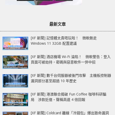
最新文章
[XF 新聞] 記憶體太貴唔玩啦！ 微軟刪走
Windows 11 32GB 配置建議
[XF 新聞] 酒店機場 Wi-Fi 淪陷！ 微軟警告：登入
頁面可被劫持，密碼與惡意軟件一併中招
[XF 新聞] 數千台伺服器被後門攻擊 主機板控制器
漏洞部分甚至超過 10 年歷史
[XF 新聞] 港澳聯合搗破 Fun Coffee 咖啡科研騙
局 涉款近億‧聲稱高達 4 倍回報
[XF 新聞] Coldcard 離線「冷錢包」爆出致命漏洞