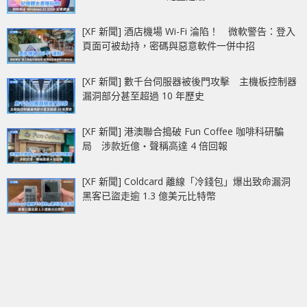
[XF 新聞] 酒店機場 Wi-Fi 淪陷！ 微軟警告：登入
頁面可被劫持，密碼與惡意軟件一併中招
[XF 新聞] 數千台伺服器被後門攻擊 主機板控制器
漏洞部分甚至超過 10 年歷史
[XF 新聞] 港澳聯合搗破 Fun Coffee 咖啡科研騙
局 涉款近億‧聲稱高達 4 倍回報
[XF 新聞] Coldcard 離線「冷錢包」爆出致命漏洞
黑客已盜走逾 1.3 億美元比特幣