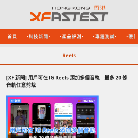
首頁
-科技新聞-
-產品評測-
-專題測試-
-硬
Reels
[XF 新聞] 用戶可在 IG Reels 添加多個音軌 最多 20 條
音軌任意剪裁