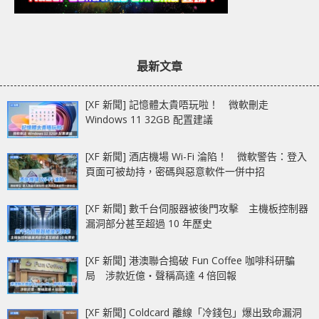
最新文章
[XF 新聞] 記憶體太貴唔玩啦！ 微軟刪走
Windows 11 32GB 配置建議
[XF 新聞] 酒店機場 Wi-Fi 淪陷！ 微軟警告：登入
頁面可被劫持，密碼與惡意軟件一併中招
[XF 新聞] 數千台伺服器被後門攻擊 主機板控制器
漏洞部分甚至超過 10 年歷史
[XF 新聞] 港澳聯合搗破 Fun Coffee 咖啡科研騙
局 涉款近億‧聲稱高達 4 倍回報
[XF 新聞] Coldcard 離線「冷錢包」爆出致命漏洞