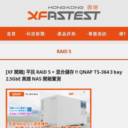
首頁
-科技新聞-
-產品評測-
-專題測試-
-硬
RAID 5
[XF 開箱] 平民 RAID 5 + 混合儲存 !! QNAP TS-364 3 bay
2.5GbE 高速 NAS 開箱實測