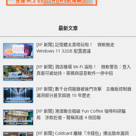
最新文章
[XF 新聞] 記憶體太貴唔玩啦！ 微軟刪走
Windows 11 32GB 配置建議
[XF 新聞] 酒店機場 Wi-Fi 淪陷！ 微軟警告：登入
頁面可被劫持，密碼與惡意軟件一併中招
[XF 新聞] 數千台伺服器被後門攻擊 主機板控制器
漏洞部分甚至超過 10 年歷史
[XF 新聞] 港澳聯合搗破 Fun Coffee 咖啡科研騙
局 涉款近億‧聲稱高達 4 倍回報
[XF 新聞] Coldcard 離線「冷錢包」爆出致命漏洞