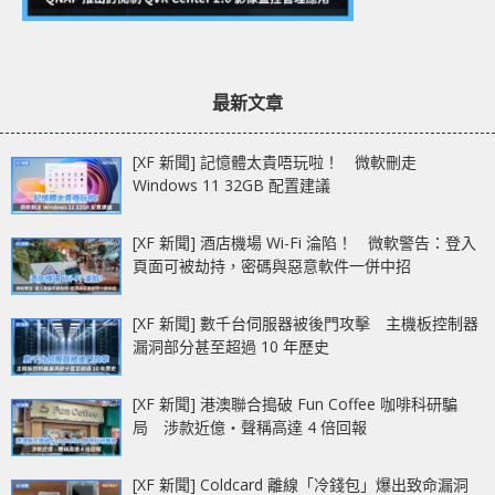
最新文章
[XF 新聞] 記憶體太貴唔玩啦！ 微軟刪走
Windows 11 32GB 配置建議
[XF 新聞] 酒店機場 Wi-Fi 淪陷！ 微軟警告：登入
頁面可被劫持，密碼與惡意軟件一併中招
[XF 新聞] 數千台伺服器被後門攻擊 主機板控制器
漏洞部分甚至超過 10 年歷史
[XF 新聞] 港澳聯合搗破 Fun Coffee 咖啡科研騙
局 涉款近億‧聲稱高達 4 倍回報
[XF 新聞] Coldcard 離線「冷錢包」爆出致命漏洞