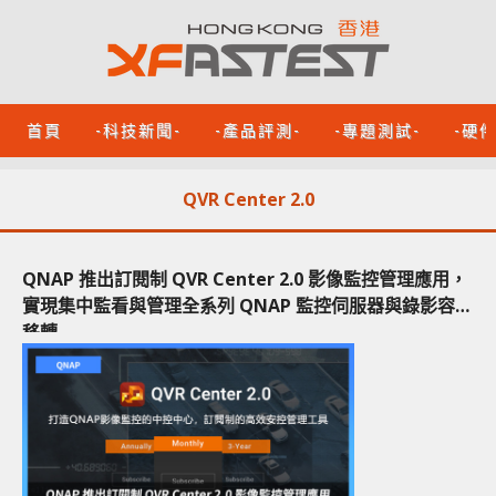
首頁
-科技新聞-
-產品評測-
-專題測試-
-硬
QVR Center 2.0
QNAP 推出訂閱制 QVR Center 2.0 影像監控管理應用，
實現集中監看與管理全系列 QNAP 監控伺服器與錄影容錯
移轉