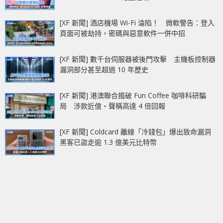
[XF 新聞] 酒店機場 Wi-Fi 淪陷！ 微軟警告：登入
頁面可被劫持，密碼與惡意軟件一併中招
[XF 新聞] 數千台伺服器被後門攻擊 主機板控制器
漏洞部分甚至超過 10 年歷史
[XF 新聞] 港澳聯合搗破 Fun Coffee 咖啡科研騙
局 涉款近億‧聲稱高達 4 倍回報
[XF 新聞] Coldcard 離線「冷錢包」爆出致命漏洞
黑客已盜走逾 1.3 億美元比特幣