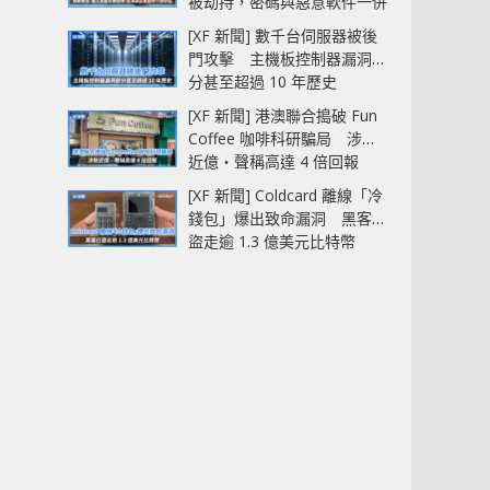
被劫持，密碼與惡意軟件一併
中招
[XF 新聞] 數千台伺服器被後
門攻擊 主機板控制器漏洞部
分甚至超過 10 年歷史
[XF 新聞] 港澳聯合搗破 Fun
Coffee 咖啡科研騙局 涉款
近億‧聲稱高達 4 倍回報
[XF 新聞] Coldcard 離線「冷
錢包」爆出致命漏洞 黑客已
盜走逾 1.3 億美元比特幣