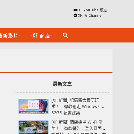
XF YouTube 頻道
XF TG Channel
最新影片-
-XF 商店-
search
最新文章
[XF 新聞] 記憶體太貴唔玩
啦！ 微軟刪走 Windows 11
32GB 配置建議
[XF 新聞] 酒店機場 Wi-Fi 淪
陷！ 微軟警告：登入頁面可