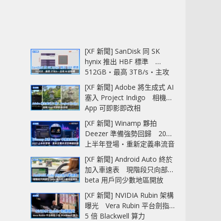
[XF 新聞] SanDisk 同 SK
hynix 推出 HBF 標準
512GB‧最高 3TB/s‧主攻
AI 記憶體
[XF 新聞] Adobe 將生成式 AI
塞入 Project Indigo 相機
App 可即影即改相
[XF 新聞] Winamp 夥拍
Deezer 準備強勢回歸 2027
上半年登場‧重新定義串流音
樂播放器
[XF 新聞] Android Auto 終於
加入車速表 現階段只向部分
beta 用戶同少數地區開放
[XF 新聞] NVIDIA Rubin 架構
曝光 Vera Rubin 平台劍指
5 倍 Blackwell 算力