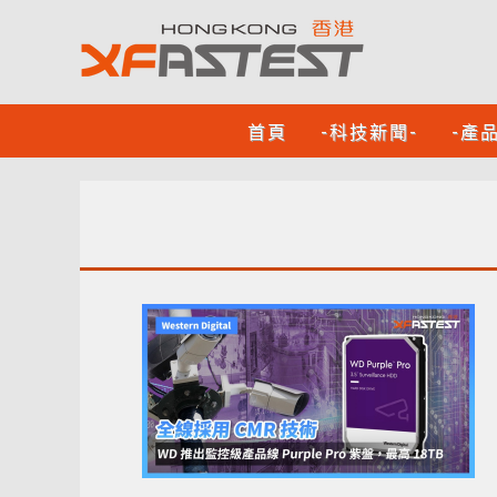
首頁
-科技新聞-
-產