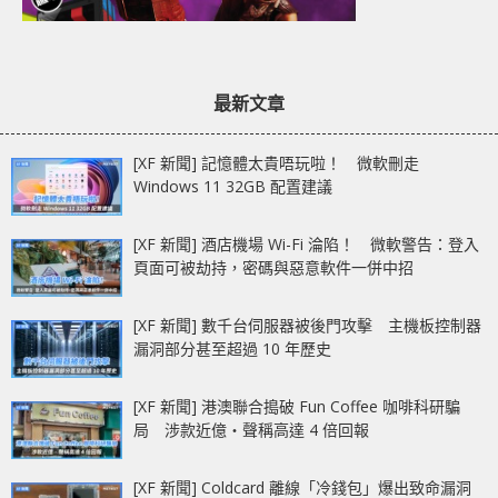
最新文章
[XF 新聞] 記憶體太貴唔玩啦！ 微軟刪走
Windows 11 32GB 配置建議
[XF 新聞] 酒店機場 Wi-Fi 淪陷！ 微軟警告：登入
頁面可被劫持，密碼與惡意軟件一併中招
[XF 新聞] 數千台伺服器被後門攻擊 主機板控制器
漏洞部分甚至超過 10 年歷史
[XF 新聞] 港澳聯合搗破 Fun Coffee 咖啡科研騙
局 涉款近億‧聲稱高達 4 倍回報
[XF 新聞] Coldcard 離線「冷錢包」爆出致命漏洞