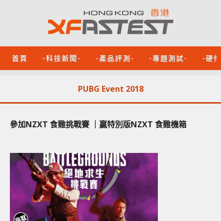
首頁
-科技新聞-
-產品評測-
-專題測試-
-硬
PUBG Event 2018
參加NZXT 食雞挑戰賽 ｜贏特別版NZXT 食雞機箱