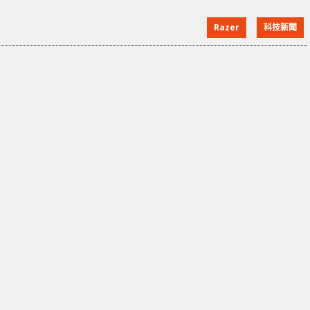
能令對方清楚見到外貌、溝通更清楚，而這個計劃命名
Razer
科技新聞
為「Project Hazel」，不過還未有上市時間。 口罩共有
黑白色兩款，中間部份為透明 附有專用消毒盒，口罩放
在盒中以紫外線進行消毒與充電 口罩的外殼兩側各有一
個圓形過濾口，這個位置裝置了 N95 材質，Raze