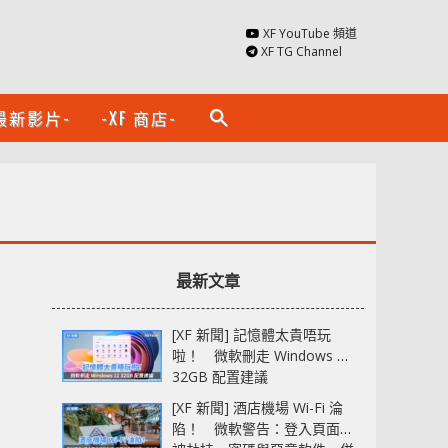
XF YouTube 頻道
XF TG Channel
最新影片-
-XF 商店-
search
最新文章
[XF 新聞] 記憶體太貴唔玩
啦！ 微軟刪走 Windows 11
32GB 配置建議
[XF 新聞] 酒店機場 Wi-Fi 淪
陷！ 微軟警告：登入頁面可