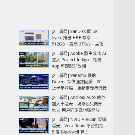
[XF 新聞] SanDisk 同 SK
hynix 推出 HBF 標準
512GB‧最高 3TB/s‧主攻
AI 記憶體
[XF 新聞] Adobe 將生成式 AI
塞入 Project Indigo 相機
App 可即影即改相
[XF 新聞] Winamp 夥拍
Deezer 準備強勢回歸 2027
上半年登場‧重新定義串流音
樂播放器
[XF 新聞] Android Auto 終於
加入車速表 現階段只向部分
beta 用戶同少數地區開放
[XF 新聞] NVIDIA Rubin 架構
曝光 Vera Rubin 平台劍指
5 倍 Blackwell 算力