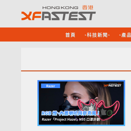
首頁
-科技新聞-
-產