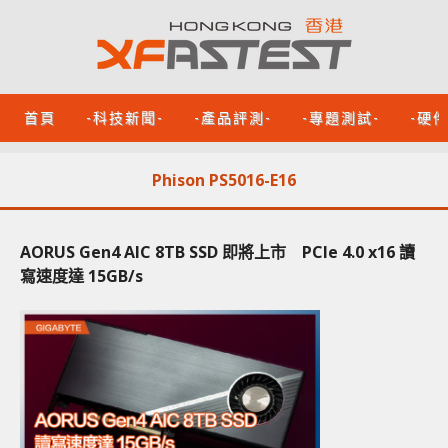
首頁
-科技新聞-
-產品評測-
-專題測試-
-硬
Phison PS5016-E16
AORUS Gen4 AIC 8TB SSD 即將上市 PCIe 4.0 x16 讀
寫速度達 15GB/s